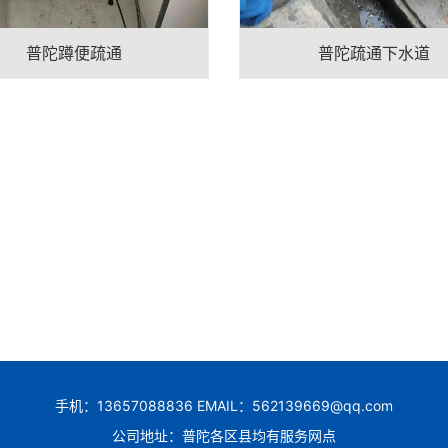
普陀蹲便疏通
普陀疏通下水道
手机：13657088836 EMAIL：562139669@qq.com
公司地址：普陀各区县均有服务网点