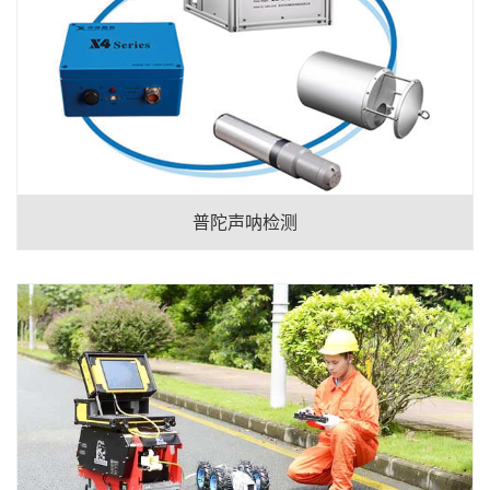
普陀声呐检测