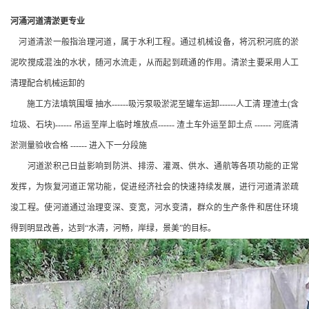
河涌河道清淤更专业
河道清淤一般指治理河道，属于水利工程。通过机械设备，将沉积河底的淤
泥吹搅成混浊的水状，随河水流走，从而起到疏通的作用。清淤主要采用人工
清理配合机械运卸的
施工方法填筑围堰 抽水------吸污泵吸淤泥至罐车运卸------人工清 理渣土(含
垃圾、石块)------ 吊运至岸上临时堆放点------ 渣土车外运至卸土点 ------ 河底清
淤测量验收合格 ------ 进入下一分段施
河道淤积己日益影响到防洪、排涝、灌溉、供水、通航等各项功能的正常
发挥，为恢复河道正常功能，促进经济社会的快速持续发展，进行河道清淤疏
浚工程。使河道通过治理变深、变宽，河水变清，群众的生产条件和居住环境
得到明显改善，达到“水清，河畅，岸绿，景美”的目标。