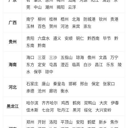
莞
中山
潮州
揭阳
云浮
南宁
柳州
桂林
梧州
北海
防城港
钦州
贵港
广西
玉林
百色
贺州
河池
来宾
崇左
贵阳
六盘水
遵义
安顺
铜仁
黔西南
毕节
黔
贵州
东南
黔南
海口
三亚
三沙
五指山
琼海
儋州
文昌
万宁
海南
东方
定安
屯昌
澄迈
临高
白沙
昌江
乐东
陵
水
保亭
琼中
石家庄
唐山
秦皇岛
邯郸
邢台
保定
张家口
河北
承德
沧州
廊坊
衡水
哈尔滨
齐齐哈尔
鸡西
鹤岗
双鸭山
大庆
伊春
黑龙江
佳木斯
七台河
牡丹江
黑河
绥化
大兴安岭
郑州
开封
洛阳
平顶山
安阳
鹤壁
新乡
焦作