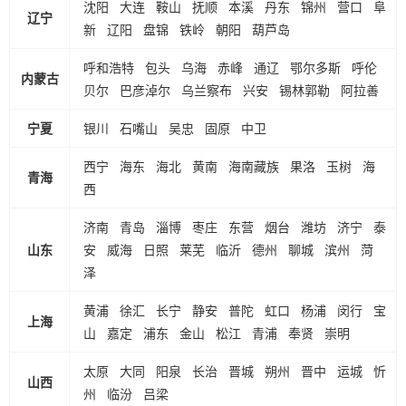
沈阳
大连
鞍山
抚顺
本溪
丹东
锦州
营口
阜
辽宁
新
辽阳
盘锦
铁岭
朝阳
葫芦岛
呼和浩特
包头
乌海
赤峰
通辽
鄂尔多斯
呼伦
内蒙古
贝尔
巴彦淖尔
乌兰察布
兴安
锡林郭勒
阿拉善
宁夏
银川
石嘴山
吴忠
固原
中卫
西宁
海东
海北
黄南
海南藏族
果洛
玉树
海
青海
西
济南
青岛
淄博
枣庄
东营
烟台
潍坊
济宁
泰
山东
安
威海
日照
莱芜
临沂
德州
聊城
滨州
菏
泽
黄浦
徐汇
长宁
静安
普陀
虹口
杨浦
闵行
宝
上海
山
嘉定
浦东
金山
松江
青浦
奉贤
崇明
太原
大同
阳泉
长治
晋城
朔州
晋中
运城
忻
山西
州
临汾
吕梁