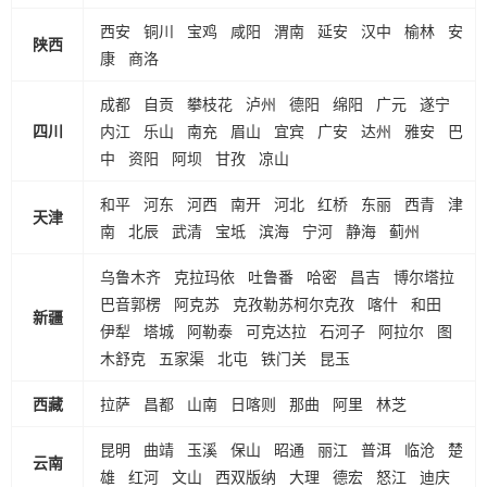
西安
铜川
宝鸡
咸阳
渭南
延安
汉中
榆林
安
陕西
康
商洛
成都
自贡
攀枝花
泸州
德阳
绵阳
广元
遂宁
四川
内江
乐山
南充
眉山
宜宾
广安
达州
雅安
巴
中
资阳
阿坝
甘孜
凉山
和平
河东
河西
南开
河北
红桥
东丽
西青
津
天津
南
北辰
武清
宝坻
滨海
宁河
静海
蓟州
乌鲁木齐
克拉玛依
吐鲁番
哈密
昌吉
博尔塔拉
巴音郭楞
阿克苏
克孜勒苏柯尔克孜
喀什
和田
新疆
伊犁
塔城
阿勒泰
可克达拉
石河子
阿拉尔
图
木舒克
五家渠
北屯
铁门关
昆玉
西藏
拉萨
昌都
山南
日喀则
那曲
阿里
林芝
昆明
曲靖
玉溪
保山
昭通
丽江
普洱
临沧
楚
云南
雄
红河
文山
西双版纳
大理
德宏
怒江
迪庆