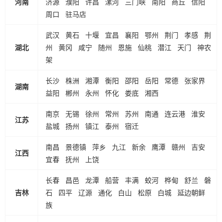
河南
济源
濮阳
许昌
漯河
三门峡
南阳
商丘
信阳
周口
驻马店
武汉
黄石
十堰
宜昌
襄阳
鄂州
荆门
孝感
荆
湖北
州
黄冈
咸宁
随州
恩施
仙桃
潜江
天门
神农
架
长沙
株洲
湘潭
衡阳
邵阳
岳阳
常德
张家界
湖南
益阳
郴州
永州
怀化
娄底
湘西
南京
无锡
徐州
常州
苏州
南通
连云港
淮安
江苏
盐城
扬州
镇江
泰州
宿迁
南昌
景德镇
萍乡
九江
新余
鹰潭
赣州
吉安
江西
宜春
抚州
上饶
长春
昌邑
龙潭
船营
丰满
蛟河
桦甸
舒兰
磐
吉林
石
四平
辽源
通化
白山
松原
白城
延边朝鲜
族