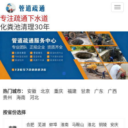
Toggl
navig
专注疏通下水道
化粪池清理30年
热门城市：
安徽
北京
重庆
福建
甘肃
广东
广西
贵州
海南
河北
按省份选择
合肥
芜湖
蚌埠
淮南
马鞍山
淮北
铜陵
安庆
安徽