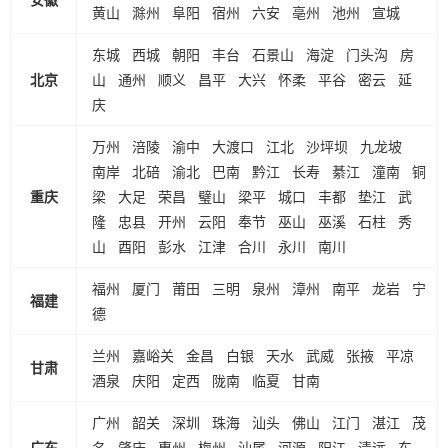
黄山
滁州
阜阳
宿州
六安
亳州
池州
宣城
东城
西城
朝阳
丰台
石景山
海淀
门头沟
房
北京
山
通州
顺义
昌平
大兴
怀柔
平谷
密云
延
庆
万州
涪陵
渝中
大渡口
江北
沙坪坝
九龙坡
南岸
北碚
渝北
巴南
黔江
长寿
綦江
潼南
铜
重庆
梁
大足
荣昌
璧山
梁平
城口
丰都
垫江
武
隆
忠县
开州
云阳
奉节
巫山
巫溪
石柱
秀
山
酉阳
彭水
江津
合川
永川
南川
福州
厦门
莆田
三明
泉州
漳州
南平
龙岩
宁
福建
德
兰州
嘉峪关
金昌
白银
天水
武威
张掖
平凉
甘肃
酒泉
庆阳
定西
陇南
临夏
甘南
广州
韶关
深圳
珠海
汕头
佛山
江门
湛江
茂
广东
名
肇庆
惠州
梅州
汕尾
河源
阳江
清远
东