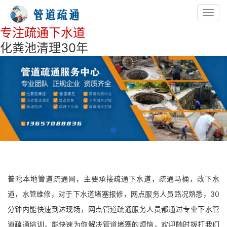
Toggl
navig
专注疏通下水道
化粪池清理30年
普陀本地管道疏通网，主要承接疏通下水道，疏通马桶，改下水
道，水管维修，对于下水道堵塞报修，网点服务人员路况熟悉，30
分钟内能快速到达现场，网点管道疏通服务人员都通过专业下水管
道疏通培训，能快速为你解决管道堵塞的烦恼，欢迎随时拨打我们