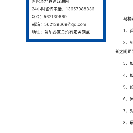
普陀本地管道疏通网
24小时咨询电话：13657088836
Q Q：562139669
马桶污
邮箱：562139669@qq.com
1、首先
地址：普陀各区县均有服务网点
2、如果
者之间距
3、如果
4、如果
5、如果
6、另外
7、对于
8、最后