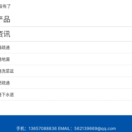
没有了
产品
资讯
桶疏通
通地漏
通洗菜盆
便疏通
通下水道
手机：13657088836 EMAIL：562139669@qq.com