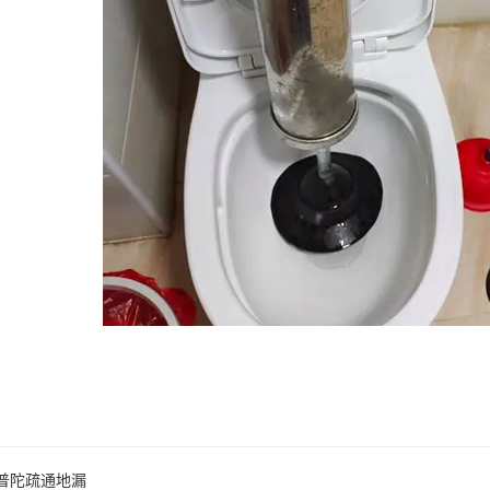
普陀疏通地漏