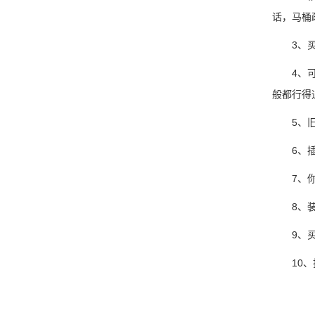
话，马桶
3、买些
4、可以
般都行得
5、旧拖
6、插入
7、你去
8、装满
9、买
10、找