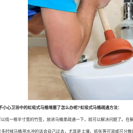
小心卫浴中的虹吸式马桶堵塞了怎么办呢?虹吸式马桶疏通方法：
找一根半寸宽的竹签，放进马桶里疏通一下，就可以解决问题了。在解
时候马桶用水冲的话会自己过去，尤其是土壤、纸张等可溶或可分散的