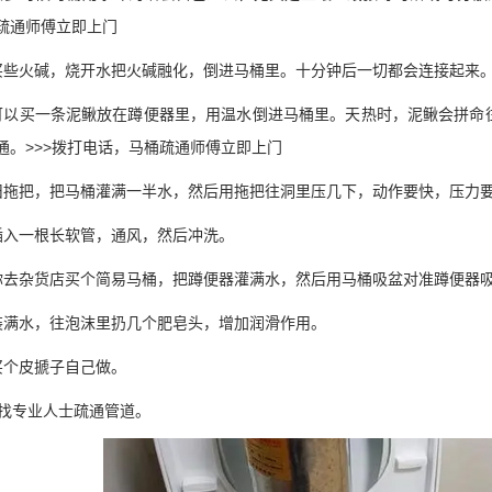
疏通师傅立即上门
火碱，烧开水把火碱融化，倒进马桶里。十分钟后一切都会连接起来
买一条泥鳅放在蹲便器里，用温水倒进马桶里。天热时，泥鳅会拼命往
通。>>>拨打电话，马桶疏通师傅立即上门
把，把马桶灌满一半水，然后用拖把往洞里压几下，动作要快，压力
一根长软管，通风，然后冲洗。
杂货店买个简易马桶，把蹲便器灌满水，然后用马桶吸盆对准蹲便器吸
水，往泡沫里扔几个肥皂头，增加润滑作用。
个皮搋子自己做。
专业人士疏通管道。