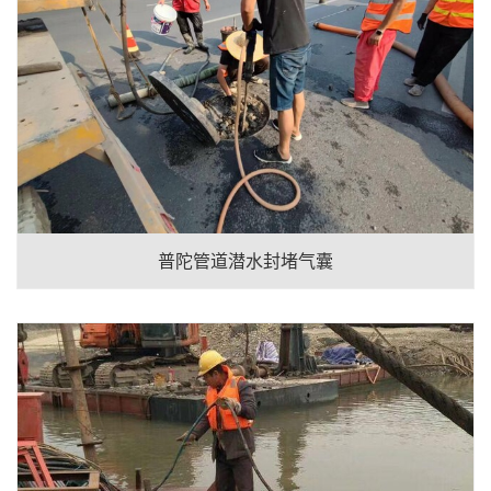
普陀管道潜水封堵气囊