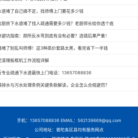
水道堵了自己搞不定，找师傅上门要花多少钱
店厨房下水道堵了找人疏通需要多少钱？老厨师长给你透个底
修避坑指南：厕所反水弯到底有没有必要？选错后果严重！
桶堵了别乱叫师傅！这3种高价套路太黑，看完省下一半钱
泥清理板框机工作流程详解
专业疏通下水道最快上门电话：13657088836
镇排水与污水处理条例关键条款解读，企业怎么合规避罚？
手机：13657088836 EMAIL：562139669@qq.com
公司地址：普陀各区县均有服务网点