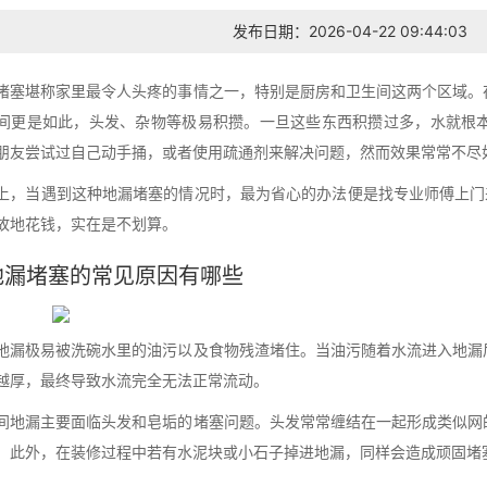
发布日期：2026-04-22 09:44:03
堵塞堪称家里最令人头疼的事情之一，特别是厨房和卫生间这两个区域。
间更是如此，头发、杂物等极易积攒。一旦这些东西积攒过多，水就根
朋友尝试过自己动手捅，或者使用疏通剂来解决问题，然而效果常常不尽
上，当遇到这种地漏堵塞的情况时，最为省心的办法便是找专业师傅上门
故地花钱，实在是不划算。
地漏堵塞的常见原因有哪些
地漏极易被洗碗水里的油污以及食物残渣堵住。当油污随着水流进入地漏
越厚，最终导致水流完全无法正常流动。
间地漏主要面临头发和皂垢的堵塞问题。头发常常缠结在一起形成类似网
。此外，在装修过程中若有水泥块或小石子掉进地漏，同样会造成顽固堵