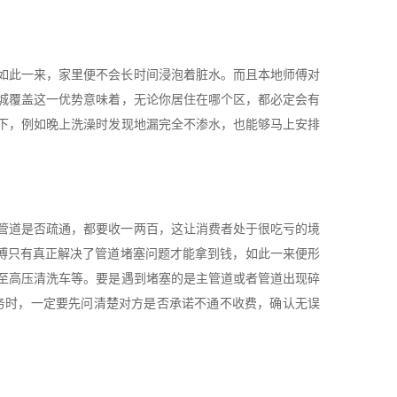
如此一来，家里便不会长时间浸泡着脏水。而且本地师傅对
城覆盖这一优势意味着，无论你居住在哪个区，都必定会有
下，例如晚上洗澡时发现地漏完全不渗水，也能够马上安排
管道是否疏通，都要收一两百，这让消费者处于很吃亏的境
师傅只有真正解决了管道堵塞问题才能拿到钱，如此一来便形
至高压清洗车等。要是遇到堵塞的是主管道或者管道出现碎
务时，一定要先问清楚对方是否承诺不通不收费，确认无误