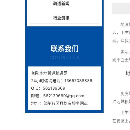
疏通新闻
行业资讯
地漏
入，卫生
面。众多
联系我们
实际
CONTACT US
则平白无
普陀本地管道疏通网
24小时咨询电话：13657088836
Q Q：562139669
厨房
邮箱：562139669@qq.com
油污越积
地址：普陀各区县均有服务网点
卫生
在管壁上