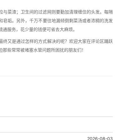
粒与菜渣；卫生间的过滤网则要勤加清理缠住的头发。每隔
和皂垢。另外，千万不要往地漏倾倒剩菜汤或者浓稠的洗发
疏通服务，花少量的钱便可省去大麻烦。
最终又是通过怎样的方式解决的呢？欢迎大家在评论区踊跃
边那些常常被堵塞水管问题所困扰的朋友们！
2026-08-03