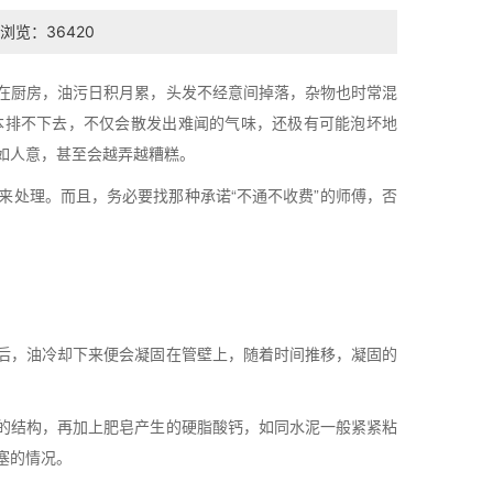
浏览：36420
在厨房，油污日积月累，头发不经意间掉落，杂物也时常混
本排不下去，不仅会散发出难闻的气味，还极有可能泡坏地
如人意，甚至会越弄越糟糕。
来处理。而且，务必要找那种承诺“不通不收费”的师傅，否
后，油冷却下来便会凝固在管壁上，随着时间推移，凝固的
的结构，再加上肥皂产生的硬脂酸钙，如同水泥一般紧紧粘
塞的情况。