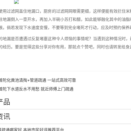
使用过滤网盖住地漏口，厨房的过滤网网眼需更细，这样便能有效拦住米
往地漏倒入一壶开水，再加入半碗小苏打和醋，如此能够融化其中的油脂
液。倘若发现下水速度变慢，不要等到完全堵死才行动，应及时预约保养
的地漏是否遭遇过反复堵塞这种令人烦恼的事情呢？当遇到这种情况时，
的经历。要是觉得这些分享对你有用，那就点个赞吧，同时也请转发给身
普陀化粪池清掏+管道疏通 一站式高效可靠
普陀下水道反水不用愁 就近师傅上门疏通
产品
资讯
道疏通哪家好 本地市民好评推荐平台