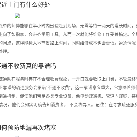
就近上门有什么好处
派单的师傅能够在半小时内迅速赶到现场，无需等待一两天的漫长时间，
走向了如指掌，会带齐常用工具，从而一次就能将维修工作妥善搞定。全
的网点，这样能极大地节省路上时间，同时维修成本也会更低。紧急情况
处理。
不通不收费真的靠谱吗
疏通队在服务时存在不合理收费现象，一开口就要收取上门费，不管最终
正靠谱的疏通服务会承诺“不通不收费”，这一承诺意义重大，它意味着
倒逼机制，促使他们带足各类专业设备，像电动疏通机、管道内窥镜，甚
情况，他们会如实明确告知消费者， 不会糊弄人。记住：在寻求疏通服
。
如何预防地漏再次堵塞