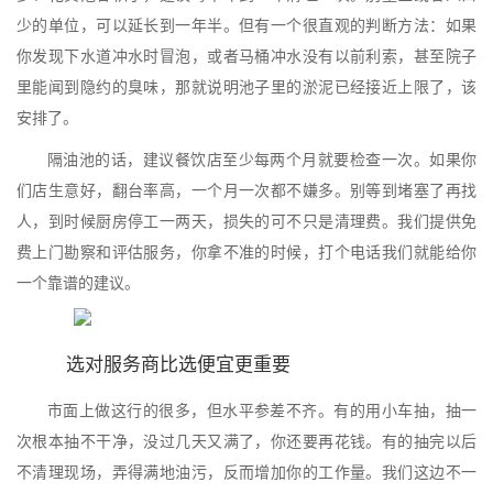
少的单位，可以延长到一年半。但有一个很直观的判断方法：如果
你发现下水道冲水时冒泡，或者马桶冲水没有以前利索，甚至院子
里能闻到隐约的臭味，那就说明池子里的淤泥已经接近上限了，该
安排了。
隔油池的话，建议餐饮店至少每两个月就要检查一次。如果你
们店生意好，翻台率高，一个月一次都不嫌多。别等到堵塞了再找
人，到时候厨房停工一两天，损失的可不只是清理费。我们提供免
费上门勘察和评估服务，你拿不准的时候，打个电话我们就能给你
一个靠谱的建议。
选对服务商比选便宜更重要
市面上做这行的很多，但水平参差不齐。有的用小车抽，抽一
次根本抽不干净，没过几天又满了，你还要再花钱。有的抽完以后
不清理现场，弄得满地油污，反而增加你的工作量。我们这边不一