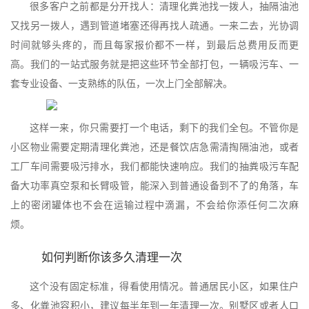
很多客户之前都是分开找人：清理化粪池找一拨人，抽隔油池
又找另一拨人，遇到管道堵塞还得再找人疏通。一来二去，光协调
时间就够头疼的，而且每家报价都不一样，到最后总费用反而更
高。我们的一站式服务就是把这些环节全部打包，一辆吸污车、一
套专业设备、一支熟练的队伍，一次上门全部解决。
这样一来，你只需要打一个电话，剩下的我们全包。不管你是
小区物业需要定期清理化粪池，还是餐饮店急需清掏隔油池，或者
工厂车间需要吸污排水，我们都能快速响应。我们的抽粪吸污车配
备大功率真空泵和长臂吸管，能深入到普通设备到不了的角落，车
上的密闭罐体也不会在运输过程中滴漏，不会给你添任何二次麻
烦。
如何判断你该多久清理一次
这个没有固定标准，得看使用情况。普通居民小区，如果住户
多、化粪池容积小，建议每半年到一年清理一次。别墅区或者人口