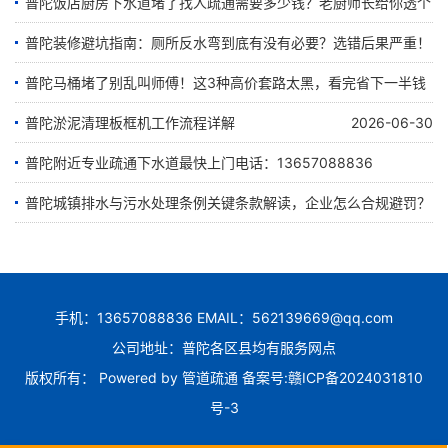
普陀饭店厨房下水道堵了找人疏通需要多少钱？老厨师长给你透个
底
普陀装修避坑指南：厕所反水弯到底有没有必要？选错后果严重！
普陀马桶堵了别乱叫师傅！这3种高价套路太黑，看完省下一半钱
2026-07-25
2026-07-21
普陀淤泥清理板框机工作流程详解
2026-06-30
2026-07-12
普陀附近专业疏通下水道最快上门电话：13657088836
普陀城镇排水与污水处理条例关键条款解读，企业怎么合规避罚？
2026-06-28
2026-06-22
手机：13657088836 EMAIL：562139669@qq.com
公司地址：普陀各区县均有服务网点
版权所有： Powered by
管道疏通
备案号:
赣ICP备2024031810
号-3