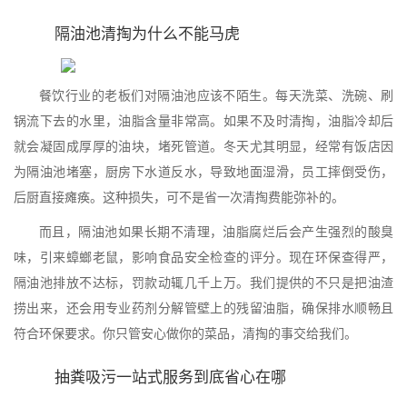
隔油池清掏为什么不能马虎
餐饮行业的老板们对隔油池应该不陌生。每天洗菜、洗碗、刷
锅流下去的水里，油脂含量非常高。如果不及时清掏，油脂冷却后
就会凝固成厚厚的油块，堵死管道。冬天尤其明显，经常有饭店因
为隔油池堵塞，厨房下水道反水，导致地面湿滑，员工摔倒受伤，
后厨直接瘫痪。这种损失，可不是省一次清掏费能弥补的。
而且，隔油池如果长期不清理，油脂腐烂后会产生强烈的酸臭
味，引来蟑螂老鼠，影响食品安全检查的评分。现在环保查得严，
隔油池排放不达标，罚款动辄几千上万。我们提供的不只是把油渣
捞出来，还会用专业药剂分解管壁上的残留油脂，确保排水顺畅且
符合环保要求。你只管安心做你的菜品，清掏的事交给我们。
抽粪吸污一站式服务到底省心在哪