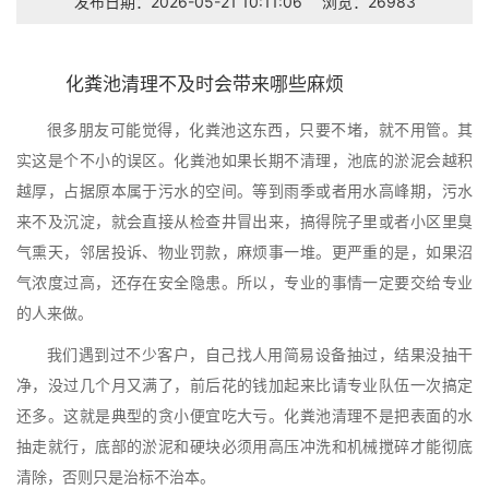
发布日期：2026-05-21 10:11:06
浏览：26983
化粪池清理不及时会带来哪些麻烦
很多朋友可能觉得，化粪池这东西，只要不堵，就不用管。其
实这是个不小的误区。化粪池如果长期不清理，池底的淤泥会越积
越厚，占据原本属于污水的空间。等到雨季或者用水高峰期，污水
来不及沉淀，就会直接从检查井冒出来，搞得院子里或者小区里臭
气熏天，邻居投诉、物业罚款，麻烦事一堆。更严重的是，如果沼
气浓度过高，还存在安全隐患。所以，专业的事情一定要交给专业
的人来做。
我们遇到过不少客户，自己找人用简易设备抽过，结果没抽干
净，没过几个月又满了，前后花的钱加起来比请专业队伍一次搞定
还多。这就是典型的贪小便宜吃大亏。化粪池清理不是把表面的水
抽走就行，底部的淤泥和硬块必须用高压冲洗和机械搅碎才能彻底
清除，否则只是治标不治本。