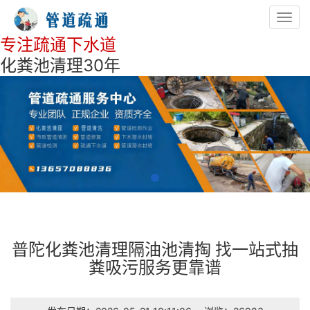
Toggl
navig
专注疏通下水道
化粪池清理30年
普陀化粪池清理隔油池清掏 找一站式抽
粪吸污服务更靠谱