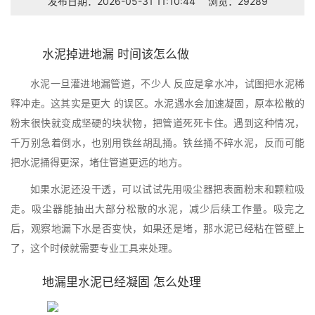
发布日期：2026-05-31 11:10:44
浏览：29289
水泥掉进地漏 时间该怎么做
水泥一旦灌进地漏管道，不少人 反应是拿水冲，试图把水泥稀
释冲走。这其实是更大 的误区。水泥遇水会加速凝固，原本松散的
粉末很快就变成坚硬的块状物，把管道死死卡住。遇到这种情况，
千万别急着倒水，也别用铁丝胡乱捅。铁丝捅不碎水泥，反而可能
把水泥捅得更深，堵住管道更远的地方。
如果水泥还没干透，可以试试先用吸尘器把表面粉末和颗粒吸
走。吸尘器能抽出大部分松散的水泥，减少后续工作量。吸完之
后，观察地漏下水是否变快，如果还是堵，那水泥已经粘在管壁上
了，这个时候就需要专业工具来处理。
地漏里水泥已经凝固 怎么处理