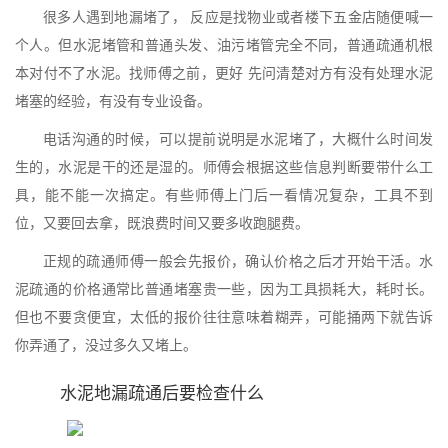
很多人遇到地漏堵了， 反应是找物业或者楼下五金店随便喊一
个人。但水泥堵管和普通头发、油污堵管完全不同，普通疏通机根
本对付不了水泥。找师傅之前，更好 先问清楚对方有没有处理水泥
堵塞的经验，有没有专业设备。
电话沟通的时候，可以提前说明是水泥堵了，大概什么时间发
生的，水泥是干的还是湿的。师傅会根据这些信息判断要带什么工
具，能不能一次搞定。有些师傅上门后一看情况复杂，工具不到
位，又要回去拿，既浪费时间又要多收跑腿费。
正规的疏通师傅一般会先报价，确认价格之后才开始干活。水
泥疏通的价格通常比普通堵塞贵一些，因为工具损耗大，耗时长。
但也不要贪便宜，太低的报价往往意味着糊弄，可能捅两下就告诉
你弄通了，没过多久又堵上。
水泥地漏疏通后要检查什么