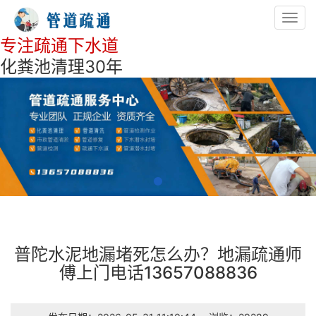
Toggl
navig
专注疏通下水道
化粪池清理30年
普陀水泥地漏堵死怎么办？地漏疏通师
傅上门电话13657088836