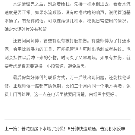
水泥清理完之后，别急着给钱。先接一桶水倒进去，看看水流
速度是否正常。如果水流顺畅，没有咕噜咕噜的响声，说明管道基
本通了。有条件的话，可以连续倒几桶水，模拟日常使用的情况，
确定水泥碎片没有残留。
还要问问师傅，管壁有没有被打磨损伤。有些师傅为了打通水
泥，会用比较暴力的工具，可能把管道内壁刮出毛刺或者裂纹。毛
刺会挂住以后冲下来的杂物，时间久了又容易堵。如果有损伤，就
要考虑是否需要更换一小段管道，避免后患。
最后保留好师傅的联系方式，万一后续出现问题，还能找他返
修。正规师傅一般都有质保期，比如三个月内同一个地方再堵，免
费上门再处理。这一点在电话里就要问清楚，白纸黑字更好 。
上一篇：
普陀厨房下水堵了别慌！5分钟快速疏通，告别积水反味