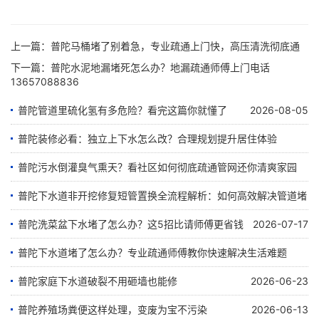
上一篇：
普陀马桶堵了别着急，专业疏通上门快，高压清洗彻底通
下一篇：
普陀水泥地漏堵死怎么办？地漏疏通师傅上门电话
13657088836
普陀管道里硫化氢有多危险？看完这篇你就懂了
2026-08-05
普陀装修必看：独立上下水怎么改？合理规划提升居住体验
普陀污水倒灌臭气熏天？看社区如何彻底疏通管网还你清爽家园
2026-07-28
普陀下水道非开挖修复短管置换全流程解析：如何高效解决管道堵
2026-07-24
塞难题
普陀洗菜盆下水堵了怎么办？这5招比请师傅更省钱
2026-07-17
普陀下水道堵了怎么办？专业疏通师傅教你快速解决生活难题
2026-07-23
普陀家庭下水道破裂不用砸墙也能修
2026-06-23
2026-07-07
普陀养殖场粪便这样处理，变废为宝不污染
2026-06-13