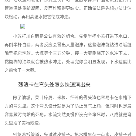
管道深处重新凝固，反而堆积得更结实。正确做法是先想办法让油
块松动，再用高温水把它彻底冲走。
小苏打加白醋是公认有效的组合。先倒半杯小苏打进下水口，
再倒半杯白醋，两者反应会冒出大量泡沫，这些泡沫能钻进油垢缝
隙里把它泡软。大概等个三五分钟，接一大壶刚烧开的水冲下去，
黏糊糊的油块就会被热水冲走。处理完你会明显发现，下水速度比
之前快了一大截。
残渣卡在弯头处怎么快速清出来
除了油垢，菜叶碎屑、米粒、细碎的骨头渣也容易卡在水槽下
方的弯头里。这个弯头设计就是为了防止臭气上涌，但同时也是最
容易藏污纳垢的死角。水流突然变慢但没完全堵死时，八成就是弯
头里堆了实物残渣。
别急着拆管道，先试试皮搋子。把水槽里存一点水，皮搋子对