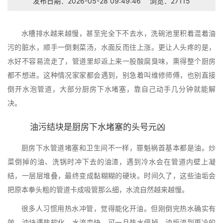
发布日期：2026-05-28 09:49:46
浏览：27115
水槽排水越来越慢，甚至完全下不去水，洗碗池里积着混着油
污的脏水，顺手一倒剩菜汤，水面反而往上涨。更让人头疼的是，
水好不容易流走了，管道里却返上来一股酸腐臭味，熏得整个厨房
都不想进。这种情况家家都会遇到，别急着叫维修师傅，也别直接
倒开水泡管道，大部分厨房下水堵塞，靠自己动手几分钟就能解
决。
油污结块是厨房下水堵塞的头号元凶
厨房下水管道堵塞和卫生间不一样，罪魁祸首基本都是油。炒
菜倒掉的油、洗锅时冲下去的油渣，遇到冷水会在管道内壁上凝
结，一层层堆叠，最终变成黏糊糊的硬块。时间久了，这些油垢会
把原本拳头粗的管道卡成吸管那么细，水流自然越来越慢。
很多人习惯用热水冲管，觉得能化开油。但刚倒完热水确实有
效，油块遇热软化，水流变快，可一旦热水停掉，油垢流到更冷的