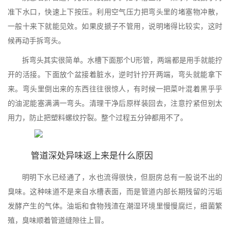
准下水口，快速上下按压。利用空气压力把弯头里的堵塞物冲散，
一般十来下就能见效。如果皮搋子不管用，说明堵得比较实，这时
候再动手拆弯头。
拆弯头其实很简单。水槽下面那个U形管，两端都是用手就能拧
开的活接。下面放个盆接着脏水，逆时针拧开两端，弯头就能拿下
来。弯头里倒出来的东西往往很惊人，有时候一把菜叶混着黑乎乎
的油泥能塞满满一弯头。清理干净后原样装回去，注意拧紧但别太
用力，防止把塑料螺纹拧裂。整个过程五分钟都用不了。
管道深处异味返上来是什么原因
明明下水已经通了，水也流得很快，但厨房总有一股说不出的
臭味。这种味道不是来自水槽表面，而是管道内部长期残留的污垢
发酵产生的气体。油垢和食物残渣在潮湿环境里慢慢腐烂，细菌繁
殖，臭味顺着管道缝隙往上冒。