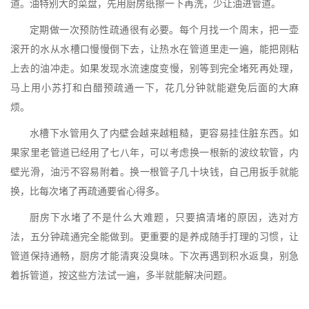
道。油特别大的菜盘，先用厨房纸擦一下再洗，少让油进管道。
定期做一次预防性疏通很有必要。每个月找一个周末，把一壶
滚开的水从水槽口慢慢倒下去，让热水在管道里走一遍，能把刚粘
上去的油冲走。如果发现水流速度变慢，别等到完全堵死再处理，
马上用小苏打和白醋预疏通一下，花几分钟就能避免后面的大麻
烦。
水槽下水管用久了内壁会越来越粗糙，更容易挂住脏东西。如
果家里老管道已经用了七八年，可以考虑换一根新的波纹软管，内
壁光滑，油污不容易附着。换一根管子几十块钱，自己用扳手就能
换，比每次堵了再疏通要省心得多。
厨房下水堵了不是什么大难题，只要搞清堵的原因，选对方
法，五分钟疏通完全能做到。更重要的是养成随手打理的习惯，让
管道保持通畅，厨房才能清爽没臭味。下次再遇到积水返臭，别急
着拆管道，按这些方法试一遍，多半就能解决问题。