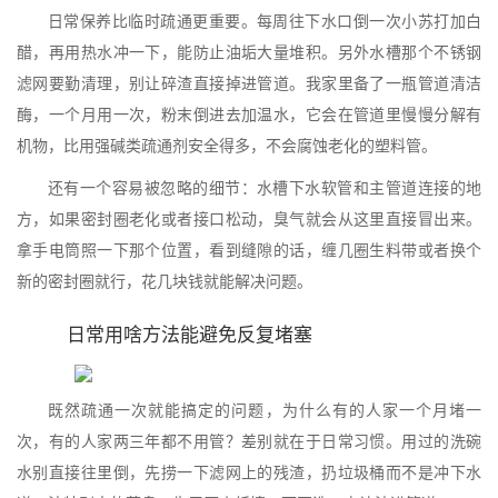
日常保养比临时疏通更重要。每周往下水口倒一次小苏打加白
醋，再用热水冲一下，能防止油垢大量堆积。另外水槽那个不锈钢
滤网要勤清理，别让碎渣直接掉进管道。我家里备了一瓶管道清洁
酶，一个月用一次，粉末倒进去加温水，它会在管道里慢慢分解有
机物，比用强碱类疏通剂安全得多，不会腐蚀老化的塑料管。
还有一个容易被忽略的细节：水槽下水软管和主管道连接的地
方，如果密封圈老化或者接口松动，臭气就会从这里直接冒出来。
拿手电筒照一下那个位置，看到缝隙的话，缠几圈生料带或者换个
新的密封圈就行，花几块钱就能解决问题。
日常用啥方法能避免反复堵塞
既然疏通一次就能搞定的问题，为什么有的人家一个月堵一
次，有的人家两三年都不用管？差别就在于日常习惯。用过的洗碗
水别直接往里倒，先捞一下滤网上的残渣，扔垃圾桶而不是冲下水