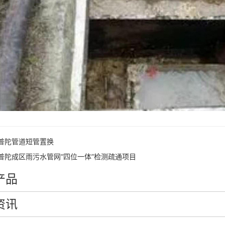
普陀管道短管置换
普陀成区雨污水管网“四位一体”检测疏通项目
产品
资讯